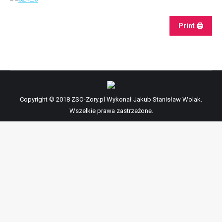
Print 🖨
Copyright © 2018 ZSO-Zory.pl Wykonał Jakub Stanisław Wolak.
Wszelkie prawa zastrzeżone.