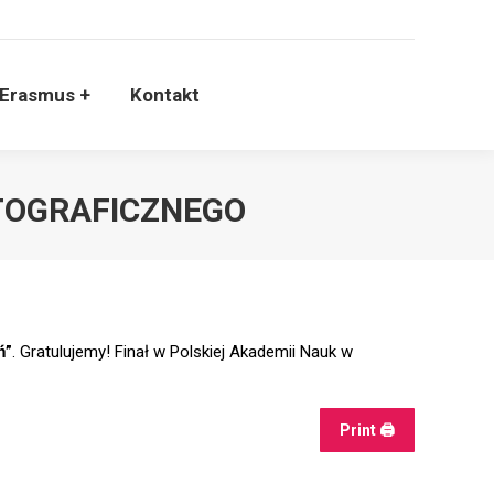
krutacja
Erasmus +
Kontakt
Erasmus +
Kontakt
TOGRAFICZNEGO
ń”
. Gratulujemy! Finał w Polskiej Akademii Nauk w
Print 🖨