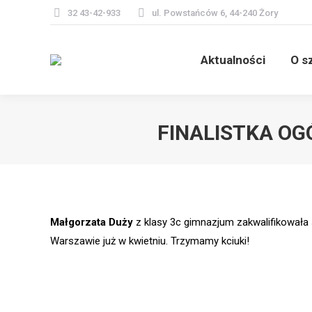
32 43-42-933
ul. Powstańców 6, 44-240 Żory
Aktualn
Aktualności
O s
FINALISTKA O
Małgorzata Duży
z klasy 3c gimnazjum zakwalifikowała 
Warszawie już w kwietniu. Trzymamy kciuki!