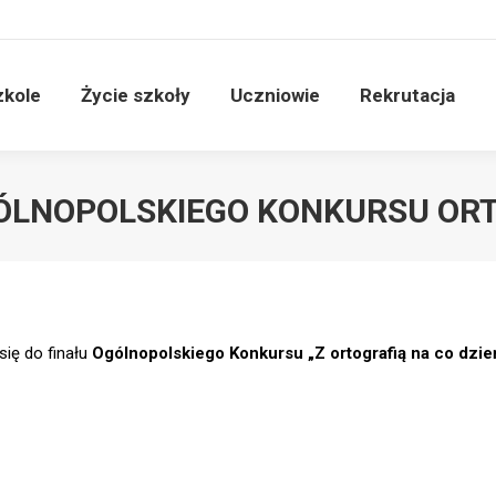
ości
O szkole
Życie szkoły
Uczniowie
Re
zkole
Życie szkoły
Uczniowie
Rekrutacja
GÓLNOPOLSKIEGO KONKURSU OR
się do finału
Ogólnopolskiego Konkursu „Z ortografią na co dzie