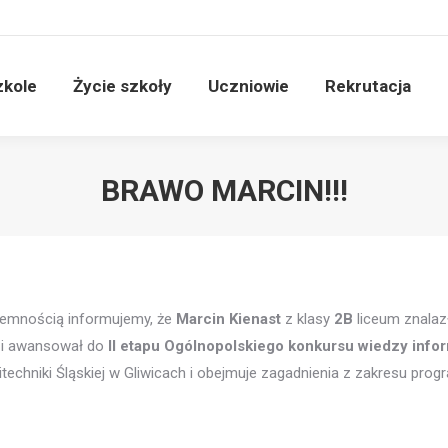
ości
O szkole
Życie szkoły
Uczniowie
Re
zkole
Życie szkoły
Uczniowie
Rekrutacja
BRAWO MARCIN!!!
jemnością informujemy, że
Marcin Kienast
z klasy
2B
liceum znalaz
i awansował do
II etapu Ogólnopolskiego konkursu wiedzy inf
echniki Śląskiej w Gliwicach i obejmuje zagadnienia z zakresu pr