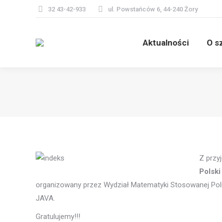
32 43-42-933
ul. Powstańców 6, 44-240 Żory
Aktualn
Aktualności
O s
Z przy
Polski
organizowany przez Wydział Matematyki Stosowanej Polit
JAVA.
Gratulujemy!!!