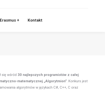
krutacja
Erasmus +
Kontakt
Erasmus +
Kontakt
ł się wśród
30 najlepszych programistów z całej
ormatyczno-matematycznej „Algorytmion”
. Konkurs jest
ogramowania algorytmów w językach C#, C++, C oraz