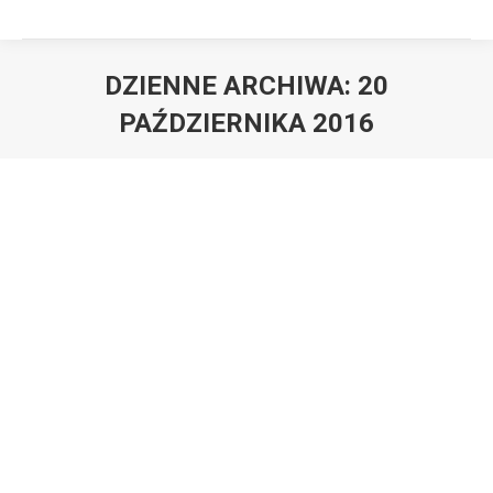
DZIENNE ARCHIWA:
20
PAŹDZIERNIKA 2016
Mistrzowie biegów przełajowych jadą
na finał wojewódzki.
Aktualności
,
Osiągnięcia uczniów
Przez
jacob
20 października 2016
W dniu 20.10.2016 roku odbyły się w Rybniku zawody
rejonowe w biegach przełajowych. Nasze miasto
reprezentowały drużyny naszego gimnazjum. W