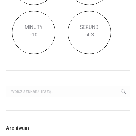
MINUTY
SEKUND
-1
0
-4
-3
Szukaj:
Archiwum