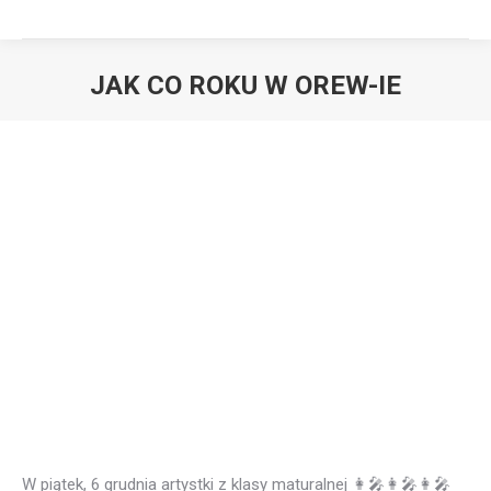
JAK CO ROKU W OREW-IE
W piątek, 6 grudnia artystki z klasy maturalnej
👩‍🎤
👩‍🎤
👩‍🎤