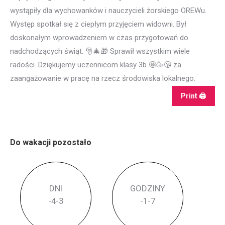
wystąpiły dla wychowanków i nauczycieli żorskiego OREWu.
Występ spotkał się z ciepłym przyjęciem widowni. Był
doskonałym wprowadzeniem w czas przygotowań do
nadchodzących świąt.
🎅
🎄
🎁
Sprawił wszystkim wiele
radości. Dziękujemy uczennicom klasy 3b
🤩
🥳
😘
za
zaangażowanie w pracę na rzecz środowiska lokalnego.
Print 🖨
Do wakacji pozostało
DNI
GODZINY
-4
-3
-1
-7