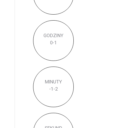
GODZINY
0
-1
MINUTY
-1
-2