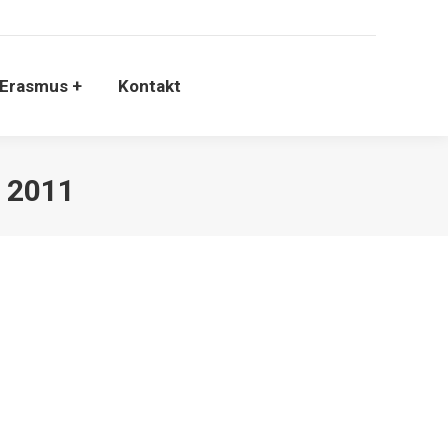
Erasmus +
Kontakt
 2011
elkiej pomyślności. Niech zaangażowanie w pracę i