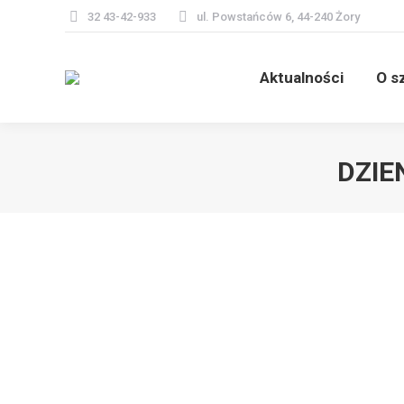
32 43-42-933
ul. Powstańców 6, 44-240 Żory
Aktualności
O s
DZIE
Wszystkiego Najlepszego
Aktualności
Przez
jacob
13 października 2011
Z okazji Dnia Edukacji Narodowej wszystkim Pracown
wytrwałość przynosi nam satysfakcję i radość na co 