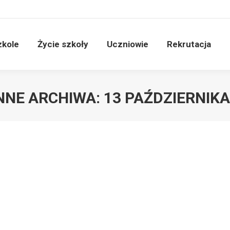
zkole
Życie szkoły
Uczniowie
Rekrutacja
NNE ARCHIWA:
13 PAŹDZIERNIKA
ikom Szkoły oraz Uczniom składamy najserdeczniejsze życzenia wsz
dzień.